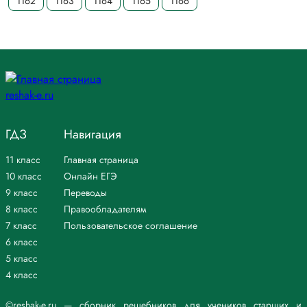
1162
1163
1164
1165
1166
ГДЗ
Навигация
11 класс
Главная страница
10 класс
Онлайн ЕГЭ
9 класс
Переводы
8 класс
Правообладателям
7 класс
Пользовательское соглашение
6 класс
5 класс
4 класс
©reshak-e.ru — сборник решебников для учеников старших и