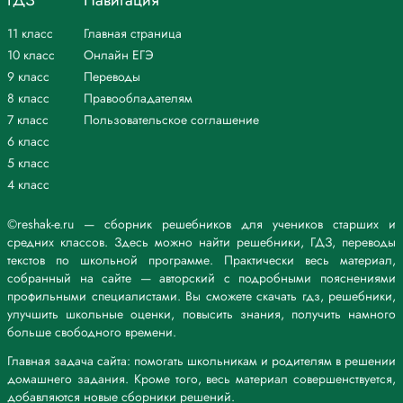
ГДЗ
Навигация
11 класс
Главная страница
10 класс
Онлайн ЕГЭ
9 класс
Переводы
8 класс
Правообладателям
7 класс
Пользовательское соглашение
6 класс
5 класс
4 класс
©reshak-e.ru — сборник решебников для учеников старших и
средних классов. Здесь можно найти решебники, ГДЗ, переводы
текстов по школьной программе. Практически весь материал,
собранный на сайте — авторский с подробными пояснениями
профильными специалистами. Вы сможете скачать гдз, решебники,
улучшить школьные оценки, повысить знания, получить намного
больше свободного времени.
Главная задача сайта: помогать школьникам и родителям в решении
домашнего задания. Кроме того, весь материал совершенствуется,
добавляются новые сборники решений.