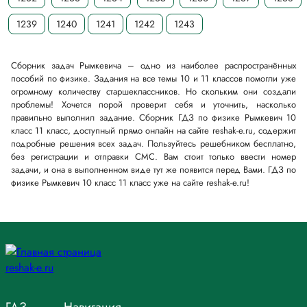
1239
1240
1241
1242
1243
Сборник задач Рымкевича – одно из наиболее распространённых
пособий по физике. Задания на все темы 10 и 11 классов помогли уже
огромному количеству старшеклассников. Но скольким они создали
проблемы! Хочется порой проверит себя и уточнить, насколько
правильно выполнил задание. Сборник ГДЗ по физике Рымкевич 10
класс 11 класс, доступный прямо онлайн на сайте reshak-e.ru, содержит
подробные решения всех задач. Пользуйтесь решебником бесплатно,
без регистрации и отправки СМС. Вам стоит только ввести номер
задачи, и она в выполненном виде тут же появится перед Вами. ГДЗ по
физике Рымкевич 10 класс 11 класс уже на сайте reshak-e.ru!