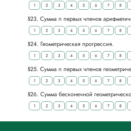
1
2
3
4
5
6
7
8
§23. Сумма n первых членов арифметич
1
2
3
4
5
6
7
8
§24. Геометрическая прогрессия.
1
2
3
4
5
6
7
8
§25. Сумма n первых членов геометрич
1
2
3
4
5
6
7
8
§26. Сумма бесконечной геометрическ
1
2
3
4
5
6
7
8