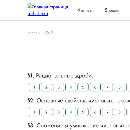
4
5
класс
класс
класс
ГДЗ
§1. Рациональные дроби.
1
2
3
4
5
6
7
8
§2. Основные свойства числовых нерав
1
2
3
4
5
6
7
8
§3. Сложение и умножение числовых н