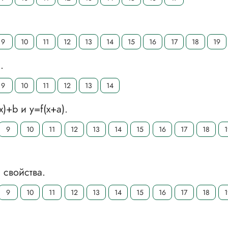
9
10
11
12
13
14
15
16
17
18
19
.
9
10
11
12
13
14
)+b и у=f(х+а).
9
10
11
12
13
14
15
16
17
18
 свойства.
9
10
11
12
13
14
15
16
17
18