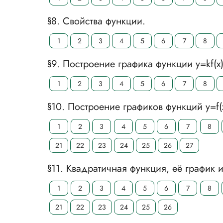
§8. Свойства функции.
1
2
3
4
5
6
7
8
§9. Построение графика функции у=kf(x)
1
2
3
4
5
6
7
8
§10. Построение графиков функций у=f(x
1
2
3
4
5
6
7
8
21
22
23
24
25
26
27
§11. Квадратичная функция, её график и
1
2
3
4
5
6
7
8
21
22
23
24
25
26