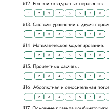
§12. Решение квадратных неравенств.
1
2
3
4
5
6
7
8
§13. Системы уравнений с двумя пере
1
2
3
4
5
6
7
8
§14. Математическое моделирование.
1
2
3
4
5
6
7
8
§15. Процентные расчёты.
1
2
3
4
5
6
7
8
§16. Абсолютная и относительная погр
1
2
3
4
5
6
7
8
§17. Основные правила комбинаторики