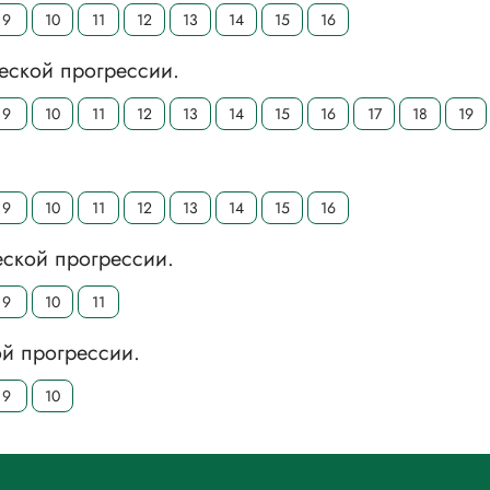
9
10
11
12
13
14
15
16
еской прогрессии.
9
10
11
12
13
14
15
16
17
18
19
9
10
11
12
13
14
15
16
еской прогрессии.
9
10
11
ой прогрессии.
9
10