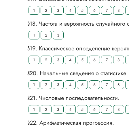
1
2
3
4
5
6
7
8
§18. Частота и вероятность случайного 
1
2
3
§19. Классическое определение вероят
1
2
3
4
5
6
7
8
§20. Начальные сведения о статистике.
1
2
3
4
5
6
7
8
§21. Числовые последовательности.
1
2
3
4
5
6
7
8
§22. Арифметическая прогрессия.