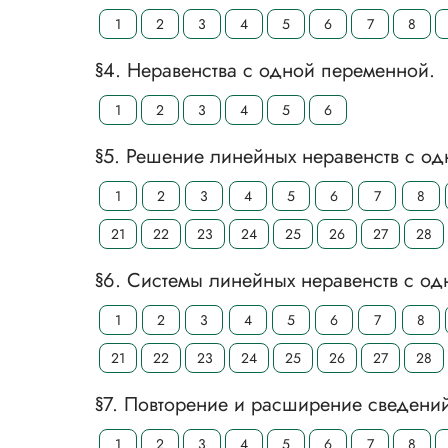
1
2
3
4
5
6
7
8
§4. Неравенства с одной переменной.
1
2
3
4
5
6
§5. Решение линейных неравенств с о
1
2
3
4
5
6
7
8
21
22
23
24
25
26
27
28
§6. Системы линейных неравенств с о
1
2
3
4
5
6
7
8
21
22
23
24
25
26
27
28
§7. Повторение и расширение сведений
1
2
3
4
5
6
7
8