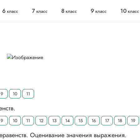
6
7
8
9
10
класс
класс
класс
класс
класс
9
10
11
енств.
9
10
11
12
13
14
15
16
17
18
19
еравенств. Оценивание значения выражения.