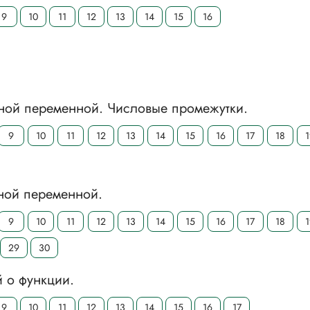
9
10
11
12
13
14
15
16
дной переменной. Числовые промежутки.
9
10
11
12
13
14
15
16
17
18
дной переменной.
9
10
11
12
13
14
15
16
17
18
29
30
 о функции.
9
10
11
12
13
14
15
16
17