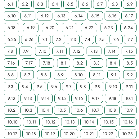
6.1
6.2
6.3
6.4
6.5
6.6
6.7
6.8
6.9
6.10
6.11
6.12
6.13
6.14
6.15
6.16
6.17
6.18
6.19
6.20
6.21
6.22
6.23
6.24
6.25
6.26
7.1
7.2
7.3
7.4
7.5
7.6
7.7
7.8
7.9
7.10
7.11
7.12
7.13
7.14
7.15
7.16
7.17
7.18
8.1
8.2
8.3
8.4
8.5
8.6
8.7
8.8
8.9
8.10
8.11
9.1
9.2
9.3
9.4
9.5
9.6
9.7
9.8
9.9
9.10
9.11
9.12
9.13
9.14
9.15
9.16
9.17
9.18
10.1
10.2
10.3
10.4
10.5
10.6
10.7
10.8
10.9
10.10
10.11
10.12
10.13
10.14
10.15
10.16
10.17
10.18
10.19
10.20
10.21
10.22
10.23