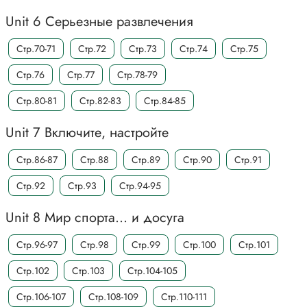
Unit 6 Серьезные развлечения
Стр.70-71
Стр.72
Стр.73
Стр.74
Стр.75
Стр.76
Стр.77
Стр.78-79
Стр.80-81
Стр.82-83
Стр.84-85
Unit 7 Включите, настройте
Стр.86-87
Стр.88
Стр.89
Стр.90
Стр.91
Стр.92
Стр.93
Стр.94-95
Unit 8 Мир спорта... и досуга
Стр.96-97
Стр.98
Стр.99
Стр.100
Стр.101
Стр.102
Стр.103
Стр.104-105
Стр.106-107
Стр.108-109
Стр.110-111