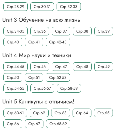
Стр.28-29
Стр.30-31
Стр.32-33
Unit 3 Обучение на всю жизнь
Стр.34-35
Стр.36
Стр.37
Стр.38
Стр.39
Стр.40
Стр.41
Стр.42-43
Unit 4 Мир науки и техники
Стр.44-45
Стр.46
Стр.47
Стр.48
Стр.49
Стр.50
Стр.51
Стр.52-53
Стр.54-55
Стр.56-57
Стр.58-59
Unit 5 Каникулы с отличием!
Стр.60-61
Стр.62
Стр.63
Стр.64
Стр.65
Стр.66
Стр.67
Стр.68-69