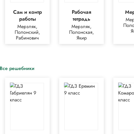
Сам и контр
Рабочая
Ме
работы
тетрадь
Мер
Поло
Мерзляк,
Мерзляк,
Я
Полонский,
Полонская,
Рабинович
Якир
Все решебники