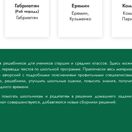
Габриелян
Еремин
Ком
(Раб тетрадь)
Еремин,
Ком
Габриелян
Кузьменко
Лар
ик решебников для учеников старших и средних классов. Здесь мож
 переводы текстов по школьной программе. Практически весь материа
— авторский с подробными пояснениями профильными специалистам
дз, решебники, улучшить школьные оценки, повысить знания, получи
дного времени.
а: помогать школьникам и родителям в решении домашнего задани
риал совершенствуется, добавляются новые сборники решений.