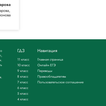
арова
Сиротин
(Карты)
арова,
Сиротин
ионова
ГДЗ
Навигация
но
л,
11 класс
Главная страница
и.
ть
10 класс
Онлайн ЕГЭ
9 класс
Переводы
8 класс
Правообладателям
я.
7 класс
Пользовательское соглашение
6 класс
5 класс
4 класс