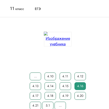
11
класс
ЕГЭ
...
4.10
4.11
4.12
4.13
4.14
4.15
4.16
4.17
4.18
4.19
4.20
4.21
5.1
...