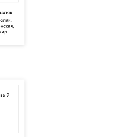
рзляк
зляк,
нская,
кир